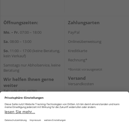
Öffnungszeiten:
Zahlungsarten
Mo. – Fr.
07:00 – 18:00
PayPal
Sa.
08:00 – 13:00
Onlineüberweisung
So.
11:00 – 17:00 (keine Beratung,
Kreditkarte
kein Verkauf)
Rechnung*
Samstags nur Abholservice, keine
*Bonität vorausgesetzt
Beratung
Versand
Wir helfen Ihnen gerne
Versandkosten
weiter
Tel.:
+49 4121 48780
E-Mail:
onlineshop@holz-
junge.de
WhatsApp