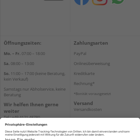
Öffnungszeiten:
Zahlungsarten
Mo. – Fr.
07:00 – 18:00
PayPal
Sa.
08:00 – 13:00
Onlineüberweisung
So.
11:00 – 17:00 (keine Beratung,
Kreditkarte
kein Verkauf)
Rechnung*
Samstags nur Abholservice, keine
*Bonität vorausgesetzt
Beratung
Versand
Wir helfen Ihnen gerne
Versandkosten
weiter
Tel.:
+49 4121 48780
E-Mail:
onlineshop@holz-
junge.de
WhatsApp