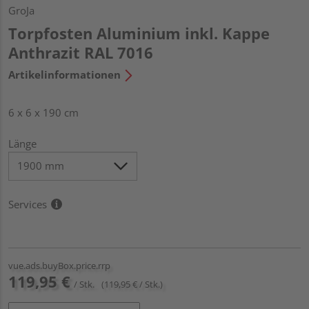
GroJa
Torpfosten Aluminium inkl. Kappe
Anthrazit RAL 7016
Artikelinformationen
6 x 6 x 190 cm
Länge
Services
vue.ads.buyBox.price.rrp
119,95 €
/ Stk.
(119,95 € / Stk.)