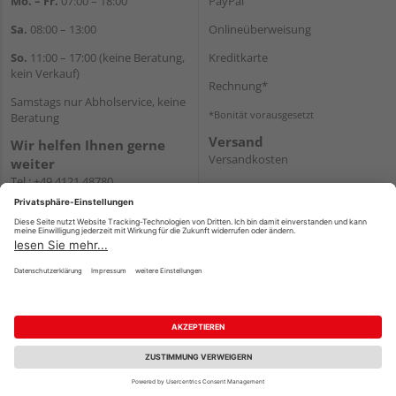
Mo. – Fr.
07:00 – 18:00
PayPal
Sa.
08:00 – 13:00
Onlineüberweisung
So.
11:00 – 17:00 (keine Beratung,
Kreditkarte
kein Verkauf)
Rechnung*
Samstags nur Abholservice, keine
*Bonität vorausgesetzt
Beratung
Versand
Wir helfen Ihnen gerne
Versandkosten
weiter
Tel.:
+49 4121 48780
E-Mail:
onlineshop@holz-
junge.de
WhatsApp
Impressum
AGB
Widerruf
Datenschutz
Reservierungsbedingungen
Vertrag widerrufen
©
HolzLand GmbH