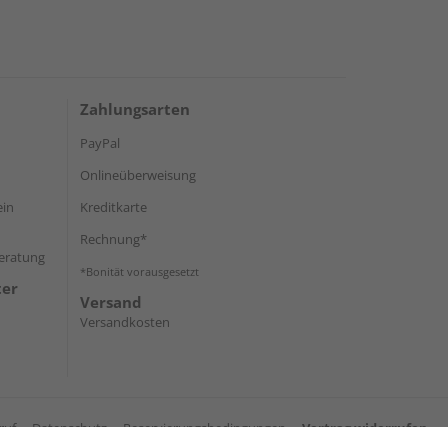
Zahlungsarten
PayPal
Onlineüberweisung
ein
Kreditkarte
Rechnung*
Beratung
*Bonität vorausgesetzt
ter
Versand
Versandkosten
ruf
Datenschutz
Reservierungsbedingungen
Vertrag widerrufen