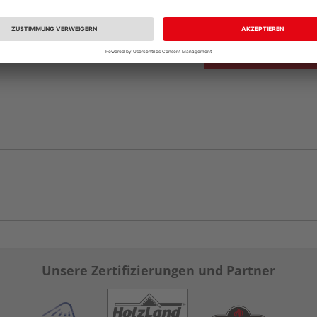
vue.ads.priceMerch
Unsere Zertifizierungen und Partner