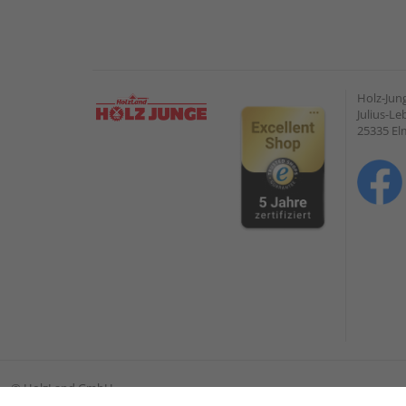
Holz-Ju
Julius-Le
25335 E
©
HolzLand GmbH