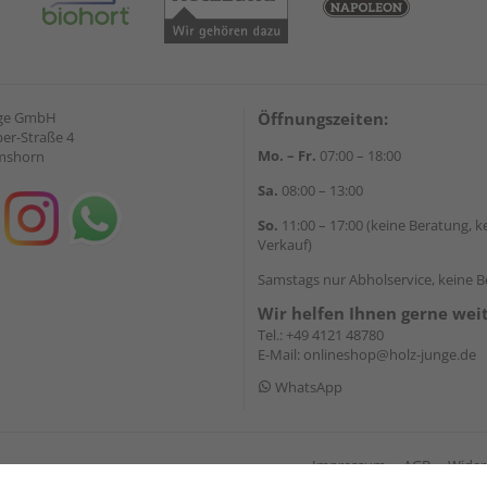
nge GmbH
Öffnungszeiten:
ber-Straße 4
Mo. – Fr.
07:00 – 18:00
lmshorn
Sa.
08:00 – 13:00
So.
11:00 – 17:00 (keine Beratung, k
Verkauf)
Samstags nur Abholservice, keine 
Wir helfen Ihnen gerne wei
Tel.:
+49 4121 48780
E-Mail:
onlineshop@holz-junge.de
WhatsApp
Impressum
AGB
Wider