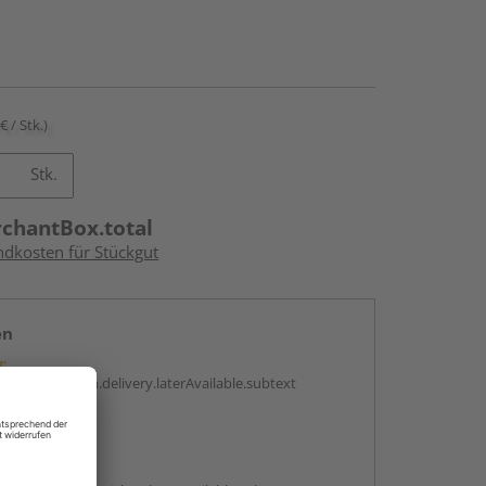
€ / Stk.)
Stk.
rchantBox.total
ndkosten für Stückgut
en
g:
antBox.option.delivery.laterAvailable.subtext
abholen
g: