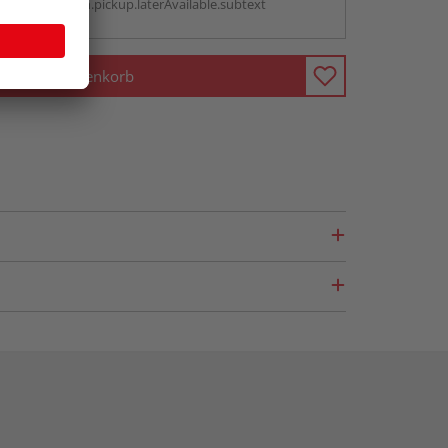
antBox.option.pickup.laterAvailable.subtext
In den Warenkorb