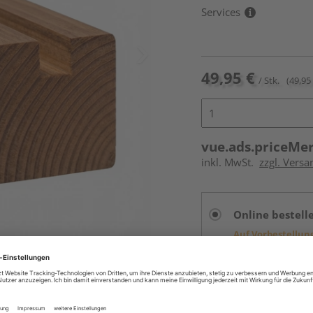
Services
49,95 €
/ Stk.
(49,95 
vue.ads.priceMe
inkl. MwSt.
zzgl. Versa
Online bestell
Auf Vorbestellun
vue.ads.priceMerch
Beim Händler 
Auf Vorbestellun