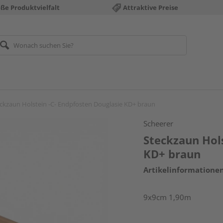
ße Produktvielfalt
Attraktive Preise
ckzaun Holstein -C- Endpfosten Douglasie KD+ braun
Scheerer
Steckzaun Hols
KD+ braun
Artikelinformatione
9x9cm 1,90m