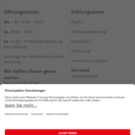
Öffnungszeiten:
Zahlungsarten
Mo. – Fr.
07:00 – 18:00
PayPal
Sa.
08:00 – 13:00
Onlineüberweisung
So.
11:00 – 17:00 (keine Beratung,
Kreditkarte
kein Verkauf)
Rechnung*
Samstags nur Abholservice, keine
*Bonität vorausgesetzt
Beratung
Versand
Wir helfen Ihnen gerne
Versandkosten
weiter
Tel.:
+49 4121 48780
E-Mail:
onlineshop@holz-
junge.de
WhatsApp
Impressum
AGB
Widerruf
Datenschutz