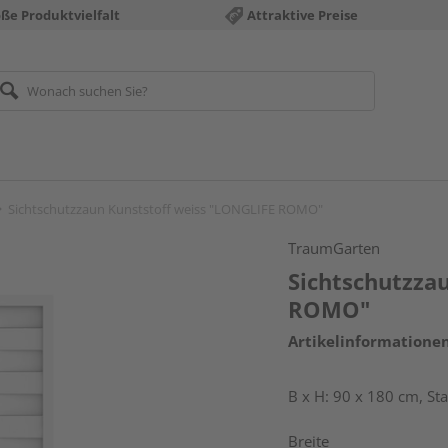
ße Produktvielfalt
Attraktive Preise
Sichtschutzzaun Kunststoff weiss "LONGLIFE ROMO"
TraumGarten
Sichtschutzza
ROMO"
Artikelinformatione
B x H: 90 x 180 cm, S
Breite