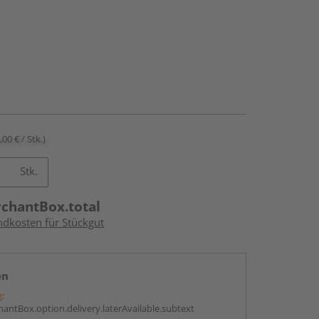
,00 € / Stk.)
Stk.
rchantBox.total
ndkosten für Stückgut
en
g:
antBox.option.delivery.laterAvailable.subtext