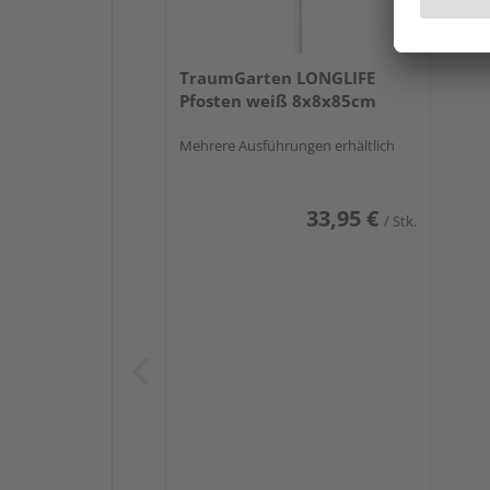
TraumGarten LONGLIFE
Pfosten weiß 8x8x85cm
Mehrere Ausführungen erhältlich
33,95 €
/ Stk.