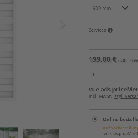
Services
199,00 €
/ Stk.
(199
vue.ads.priceMe
inkl. MwSt.
zzgl. Versa
Online bestell
Auf Vorbestellun
vue.ads.priceMerch