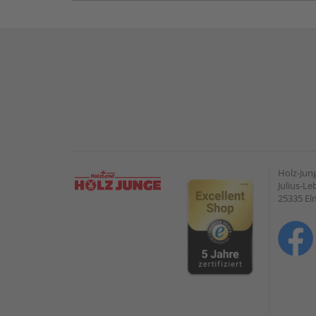
Holz-Ju
Julius-Le
25335 E