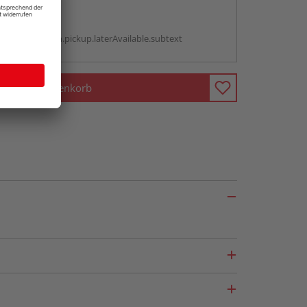
abholen
g:
antBox.option.pickup.laterAvailable.subtext
In den Warenkorb