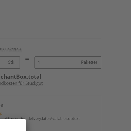
 € / Paket(e))
Stk.
Paket(e)
rchantBox.total
ndkosten für Stückgut
en
g:
antBox.option.delivery.laterAvailable.subtext