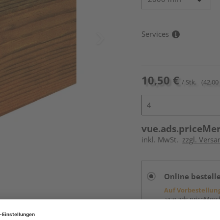
Services
10,50 €
/ Stk.
(42,00
vue.ads.priceMe
inkl. MwSt.
zzgl. Versa
Online bestell
Auf Vorbestellun
vue.ads.priceMerch