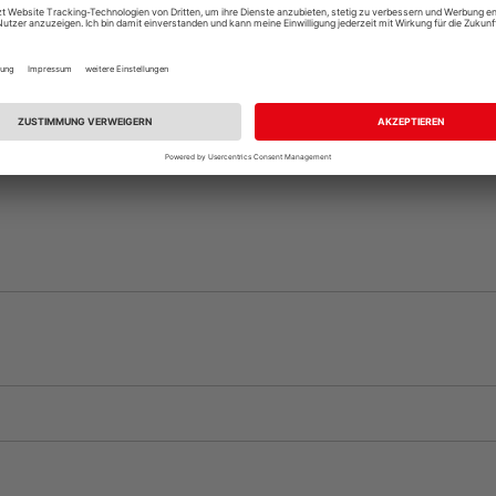
Beim Händler 
Auf Vorbestellun
vue.ads.priceMerch