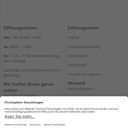
Öffnungszeiten:
Zahlungsarten
Mo. – Fr.
07:00 – 18:00
PayPal
Sa.
08:00 – 13:00
Onlineüberweisung
So.
11:00 – 17:00 (keine Beratung,
Kreditkarte
kein Verkauf)
Rechnung*
Samstags nur Abholservice, keine
*Bonität vorausgesetzt
Beratung
Versand
Wir helfen Ihnen gerne
Versandkosten
weiter
Tel.:
+49 4121 48780
E-Mail:
onlineshop@holz-
junge.de
WhatsApp