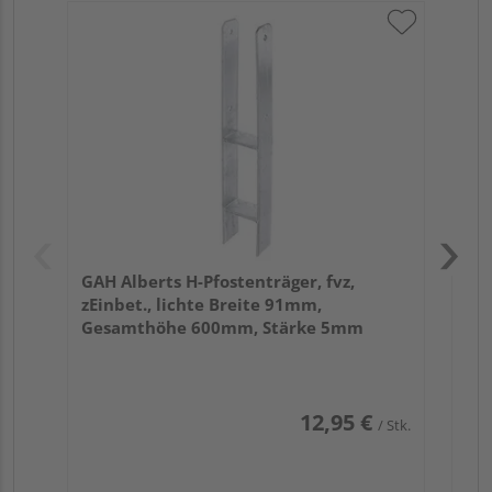
GAH
Pfo
fvz
20
GAH Alberts H-Pfostenträger, fvz,
zEinbet., lichte Breite 91mm,
Gesamthöhe 600mm, Stärke 5mm
12,95 €
/ Stk.