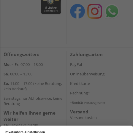
Öffnungszeiten:
Zahlungsarten
Mo. – Fr.
07:00 – 18:00
PayPal
Sa.
08:00 – 13:00
Onlineüberweisung
So.
11:00 – 17:00 (keine Beratung,
Kreditkarte
kein Verkauf)
Rechnung*
Samstags nur Abholservice, keine
*Bonität vorausgesetzt
Beratung
Versand
Wir helfen Ihnen gerne
Versandkosten
weiter
Tel.:
+49 4121 48780
E-Mail:
onlineshop@holz-