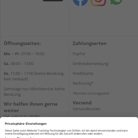
Öffnungszeiten:
Zahlungsarten
Mo. – Fr.
07:00 – 18:00
PayPal
Sa.
08:00 – 13:00
Onlineüberweisung
So.
11:00 – 17:00 (keine Beratung,
Kreditkarte
kein Verkauf)
Rechnung*
Samstags nur Abholservice, keine
*Bonität vorausgesetzt
Beratung
Versand
Wir helfen Ihnen gerne
Versandkosten
weiter
Tel.:
+49 4121 48780
E-Mail:
onlineshop@holz-
junge.de
WhatsApp