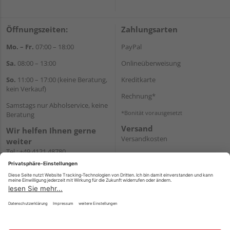
Öffnungszeiten:
Zahlungsarten
Mo. – Fr.
07:00 – 18:00
PayPal
Sa.
08:00 – 13:00
Onlineüberweisung
So.
11:00 – 17:00 (keine Beratung,
Kreditkarte
kein Verkauf)
Rechnung*
Samstags nur Abholservice, keine
*Bonität vorausgesetzt
Beratung
Versand
Wir helfen Ihnen gerne
Versandkosten
weiter
Tel.:
+49 4121 48780
E-Mail:
onlineshop@holz-
junge.de
WhatsApp
Impressum
AGB
Widerruf
Datenschutz