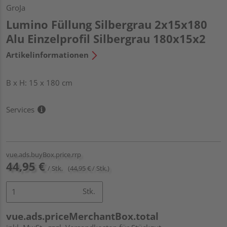
GroJa
Lumino Füllung Silbergrau 2x15x180
Alu Einzelprofil Silbergrau 180x15x2
Artikelinformationen
B x H: 15 x 180 cm
Services
vue.ads.buyBox.price.rrp
44,95 €
/ Stk.
(44,95 € / Stk.)
Stk.
vue.ads.priceMerchantBox.total