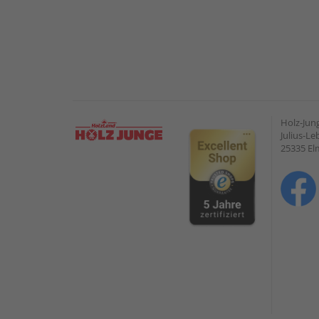
Holz-Ju
Julius-Le
25335 E