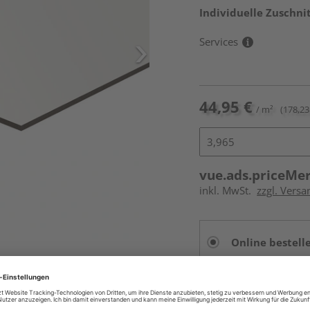
Individuelle Zuschnit
Services
44,95 €
/ m²
(178,23 
vue.ads.priceMe
inkl. MwSt.
zzgl. Vers
Online bestell
Auf Lager:
vue.ads.priceMerch