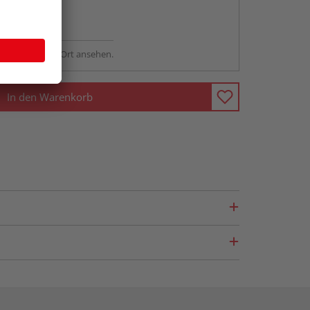
abholen
ng möglich
sstellung - vor Ort ansehen.
In den Warenkorb