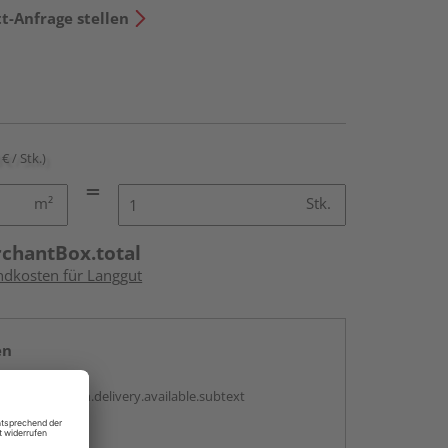
t-Anfrage stellen
€ / Stk.)
m²
Stk.
rchantBox.total
andkosten für Langgut
en
antBox.option.delivery.available.subtext