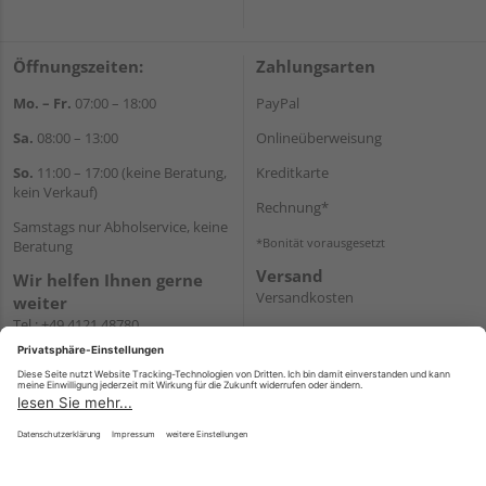
Öffnungszeiten:
Zahlungsarten
Mo. – Fr.
07:00 – 18:00
PayPal
Sa.
08:00 – 13:00
Onlineüberweisung
So.
11:00 – 17:00 (keine Beratung,
Kreditkarte
kein Verkauf)
Rechnung*
Samstags nur Abholservice, keine
*Bonität vorausgesetzt
Beratung
Versand
Wir helfen Ihnen gerne
Versandkosten
weiter
Tel.:
+49 4121 48780
E-Mail:
onlineshop@holz-
junge.de
WhatsApp