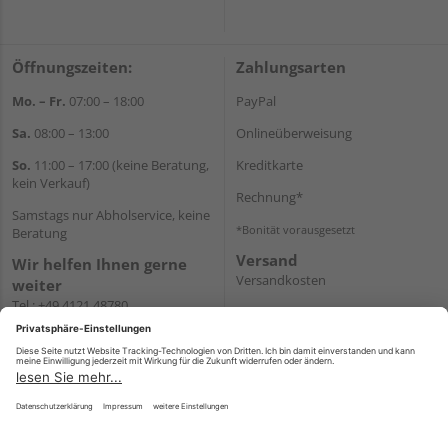
Öffnungszeiten:
Zahlungsarten
Mo. – Fr.
07:00 – 18:00
PayPal
Sa.
08:00 – 13:00
Onlineüberweisung
So.
11:00 – 17:00 (keine Beratung,
Kreditkarte
kein Verkauf)
Rechnung*
Samstags nur Abholservice, keine
*Bonität vorausgesetzt
Beratung
Versand
Wir helfen Ihnen gerne
Versandkosten
weiter
Tel.:
+49 4121 48780
E-Mail:
onlineshop@holz-
junge.de
WhatsApp