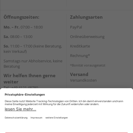
Öffnungszeiten:
Zahlungsarten
Mo. – Fr.
07:00 – 18:00
PayPal
Sa.
08:00 – 13:00
Onlineüberweisung
So.
11:00 – 17:00 (keine Beratung,
Kreditkarte
kein Verkauf)
Rechnung*
Samstags nur Abholservice, keine
*Bonität vorausgesetzt
Beratung
Versand
Wir helfen Ihnen gerne
Versandkosten
weiter
Tel.:
+49 4121 48780
E-Mail:
onlineshop@holz-
junge.de
WhatsApp
Impressum
AGB
Widerruf
Datenschutz