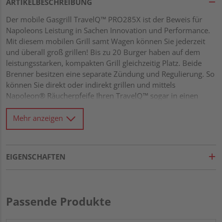
ARTIKELBESCHREIBUNG
Der mobile Gasgrill TravelQ™ PRO285X ist der Beweis für
Napoleons Leistung in Sachen Innovation und Performance.
Mit diesem mobilen Grill samt Wagen können Sie jederzeit
und überall groß grillen! Bis zu 20 Burger haben auf dem
leistungsstarken, kompakten Grill gleichzeitig Platz. Beide
Brenner besitzen eine separate Zündung und Regulierung. So
können Sie direkt oder indirekt grillen und mittels
Napoleon® Räucherpfeife Ihren TravelQ™ sogar in einen
Smoker verwandeln. Der Grill besitzt außerdem porzellan-
emaillierte WAVE™ Guss-Grillroste. Die Porzellan-
Mehr anzeigen
Beschichtung umhüllt das Gusseisen und schützt vor Rost.
Diese Grillroste speichern Wärme besonders gut, sorgen für
ein gleichmäßiges Grillergebnis und hinterlassen das beliebte
EIGENSCHAFTEN
Napoleon-Branding. Dank der Form der WAVE™ Grillroste ist
auch kleines Grillgut sprichwörtlich gut aufgehoben und
gleitet nicht durch die Zwischenräume. Der PRO285X ist mit
einem Anschluss für große Gasflaschen und einer Halterung
Passende Produkte
für 5kg Flaschen ausgestattet und damit für Gärten als
Balkons gut geeignet. Mit seinen einladenden Seitenablagen