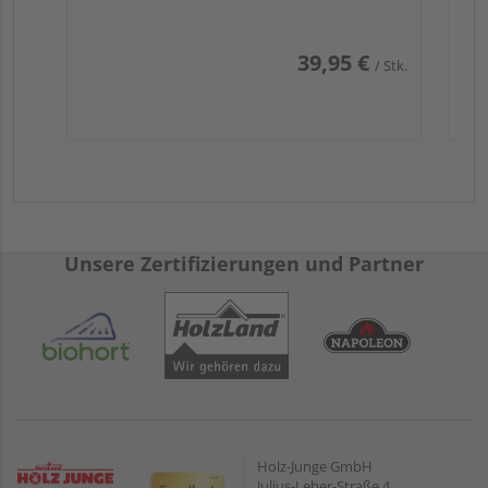
Insgesamt: 4,1
Grillfläche
39,95 €
/ Stk.
Hauptgrillfläche (cm): 54 x 37
Abmessungen
Gesamtlänge (cm) bei aufgeklappten/eingeklappten
Seitenablagen: 112
Gesamttiefe (cm): 51
Unsere Zertifizierungen und Partner
Gesamthöhe (cm) bei geschlossenem/geöffnetem
Deckel: 101/131
Verpackungsmaß: 110 x 55,5 x 43,5 mm
Verpackungsgewicht: 27 kg
Holz-Junge GmbH
Julius-Leber-Straße 4