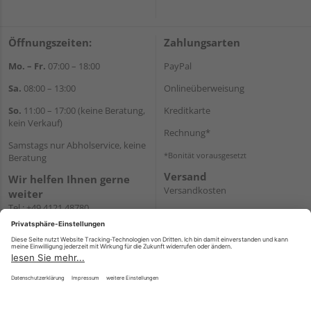
Öffnungszeiten:
Zahlungsarten
Mo. – Fr.
07:00 – 18:00
PayPal
Sa.
08:00 – 13:00
Onlineüberweisung
So.
11:00 – 17:00 (keine Beratung,
Kreditkarte
kein Verkauf)
Rechnung*
Samstags nur Abholservice, keine
*Bonität vorausgesetzt
Beratung
Versand
Wir helfen Ihnen gerne
Versandkosten
weiter
Tel.:
+49 4121 48780
E-Mail:
onlineshop@holz-
junge.de
WhatsApp