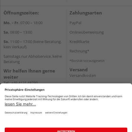
Öffnungszeiten:
Zahlungsarten
Mo. – Fr.
07:00 – 18:00
PayPal
Sa.
08:00 – 13:00
Onlineüberweisung
So.
11:00 – 17:00 (keine Beratung,
Kreditkarte
kein Verkauf)
Rechnung*
Samstags nur Abholservice, keine
*Bonität vorausgesetzt
Beratung
Versand
Wir helfen Ihnen gerne
Versandkosten
weiter
Tel.:
+49 4121 48780
E-Mail:
onlineshop@holz-
junge.de
WhatsApp
Impressum
AGB
Widerruf
Datenschutz