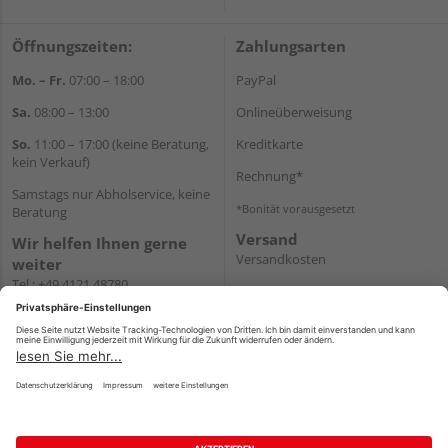
Öffnungszeiten:
Zahlungsarten
Mo. – Fr.
07:00 – 18:00
PayPal
Sa.
08:00 – 13:00
Onlineüberweisung
So.
11:00 – 17:00 (keine Beratung,
Kreditkarte
kein Verkauf)
Rechnung*
Samstags nur Abholservice, keine
*Bonität vorausgesetzt
Beratung
Versand
Wir helfen Ihnen gerne
Versandkosten
weiter
Tel.:
+49 4121 48780
E-Mail:
onlineshop@holz-
junge.de
WhatsApp
Impressum
AGB
Widerruf
Datenschutz