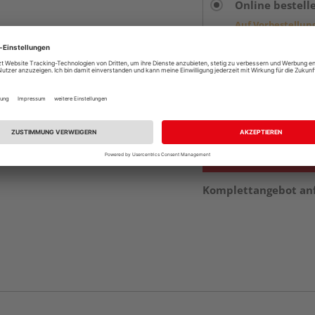
Online bestell
Auf Vorbestellun
vue.ads.priceMerch
Beim Händler 
Auf Vorbestellun
vue.ads.priceMerch
Komplettangebot an