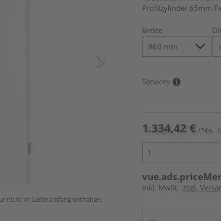
Profilzylinder 65mm F
Breite
DI
Services
1.334,42 €
/ Stk.
(
vue.ads.priceMe
inkl. MwSt.
zzgl. Versa
ur nicht im Lieferumfang enthalten,