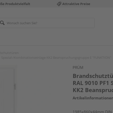
ße Produktvielfalt
Attraktive Preise
schutztüren
PF1 Spezial-/Kombinationseinlage KK2 Beanspruchungsgruppe E "FUNKTION"
PRÜM
Brandschutztü
RAL 9010 PF1 
KK2 Beanspru
Artikelinformatione
1985x860x44mm DIN re