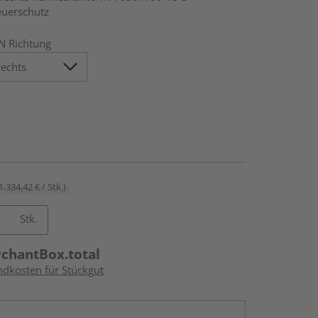
euerschutz
N Richtung
1.334,42 € / Stk.)
Stk.
rchantBox.total
ndkosten für Stückgut