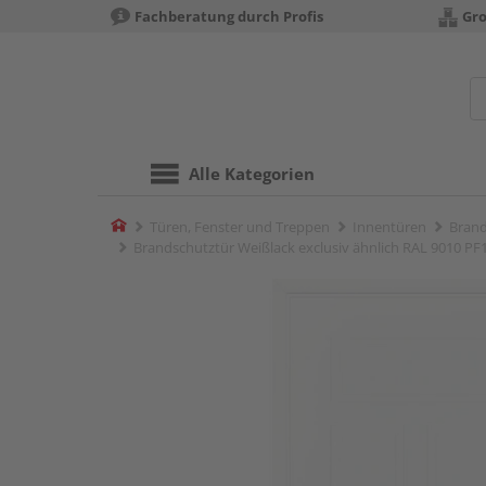
Fachberatung durch Profis
Gro
Alle Kategorien
Home
Türen, Fenster und Treppen
Innentüren
Brand
Brandschutztür Weißlack exclusiv ähnlich RAL 9010 