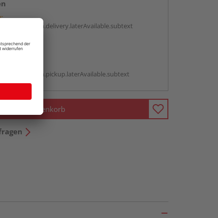
en
g:
antBox.option.delivery.laterAvailable.subtext
abholen
g:
antBox.option.pickup.laterAvailable.subtext
In den Warenkorb
fragen