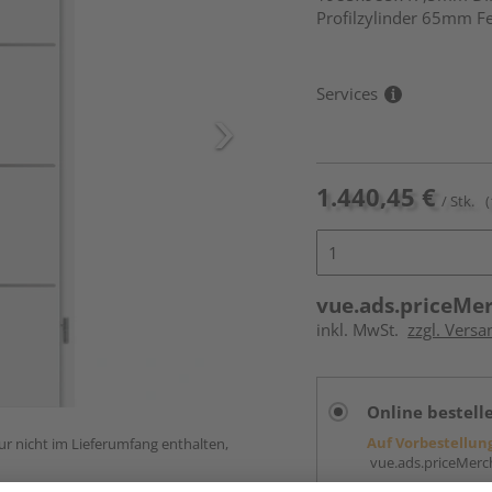
Profilzylinder 65mm F
Services
1.440,45 €
/ Stk.
(
vue.ads.priceMe
inkl. MwSt.
zzgl. Versa
Online bestell
Auf Vorbestellun
ur nicht im Lieferumfang enthalten,
vue.ads.priceMerch