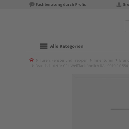
Fachberatung durch Profis
Gro
Alle Kategorien
Home
Türen, Fenster und Treppen
Innentüren
Brand
Brandschutztür CPL Weißlack ähnlich RAL 9010 RY-55