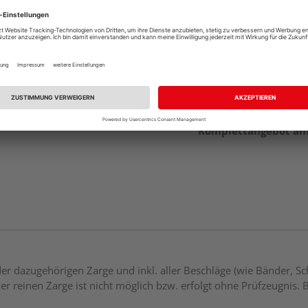
Beim Händler 
Auf Vorbestellun
vue.ads.priceMerch
Komplettangebot an
 dazugehörigen Zarge und inkl. aller Beschläge (wie Bänder, Sch
er reinen Zarge ist nicht möglich bzw. erfolgt ohne Prüfzeugnis. 