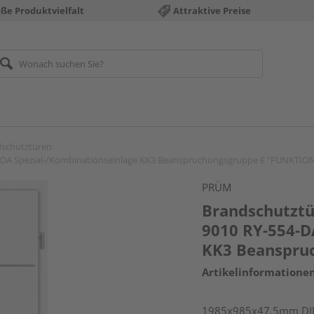
ße Produktvielfalt
Attraktive Preise
schutztüren
4-DA Spezial-/Kombinationseinlage KK3 Beanspruchungsgruppe E "FUNKTIO
PRÜM
Brandschutztü
9010 RY-554-D
KK3 Beanspru
Artikelinformatione
1985x985x47,5mm DIN 