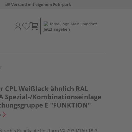
Versand mit eigenem Fuhrpark
Mein Standort:
Jetzt angeben
N"
r CPL Weißlack ähnlich RAL
A Spezial-/Kombinationseinlage
chungsgruppe E "FUNKTION"
n
rechts Rundkante Postform VX 7939/160 18-3