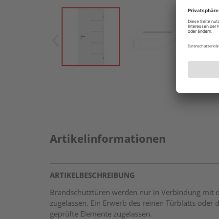
Artikelinformationen
ARTIKELBESCHREIBUNG
Brandschutztüren werden nur in Verbindung mit der
zugelassen. Ein Erwerb des reinen Türblatts oder d
geprüfte Elemente zugelassen.