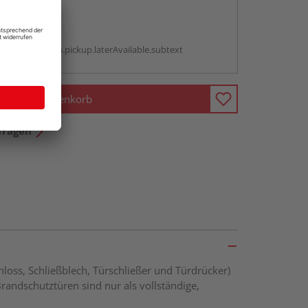
abholen
g:
antBox.option.pickup.laterAvailable.subtext
In den Warenkorb
fragen
loss, Schließblech, Türschließer und Türdrücker)
Brandschutztüren sind nur als vollständige,