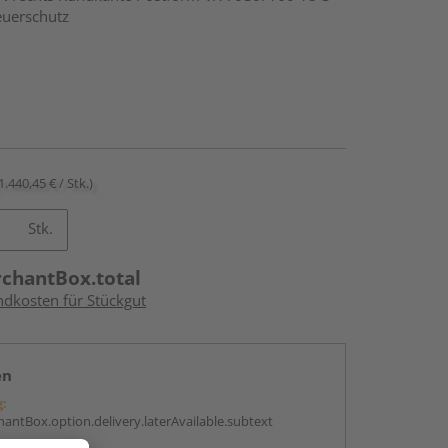
euerschutz
1.440,45 € / Stk.)
Stk.
rchantBox.total
ndkosten für Stückgut
en
g:
antBox.option.delivery.laterAvailable.subtext